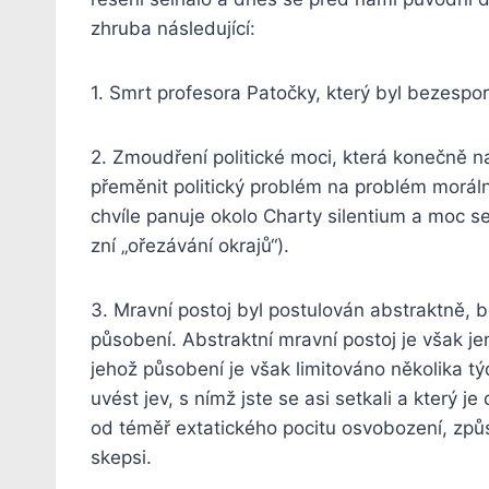
zhruba následující:
1. Smrt profesora Patočky, který byl bezespor
2. Zmoudření politické moci, která konečně 
přeměnit politický problém na problém moráln
chvíle panuje okolo Charty silentium a moc s
zní „ořezávání okrajů“).
3. Mravní postoj byl postulován abstraktně, b
působení. Abstraktní mravní postoj je však j
jehož působení je však limitováno několika 
uvést jev, s nímž jste se asi setkali a který j
od téměř extatického pocitu osvobození, zp
skepsi.