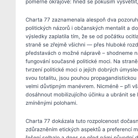
poměrně okrajově: hned se pokusím vysvětlit, 
Charta 77 zaznamenala alespoň dva pozoruho
politických názorů i občanských mentalit a do
výsledky zaplatila tím, že se od počátku ocitl
straně se zřejmě všichni — přes hluboké rozdíl
představách o možné nápravě – shodneme n
fungování současné politické moci. Na straně
tvrzení politické moci o jejích dobrých úmysl
svou totalitu, jsou pouhou propagandistickou
velmi důvtipným manévrem. Nicméně – při vš
dosáhnout mobilizujícího účinku a ubránit se
zmíněnými polohami.
Charta 77 dokázala tuto rozpolcenost dočasně
zdůrazněním etických aspektů a preferencí mr
řešení selhalo a dnes se před námi původní di