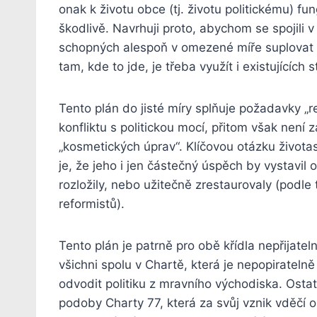
onak k životu obce (tj. životu politickému) 
škodlivě. Navrhuji proto, abychom se spojili v 
schopných alespoň v omezené míře suplovat 
tam, kde to jde, je třeba využít i existujících 
Tento plán do jisté míry splňuje požadavky „r
konfliktu s politickou mocí, přitom však není
„kosmetických úprav“. Klíčovou otázku života
je, že jeho i jen částečný úspěch by vystavil 
rozložily, nebo užitečně zrestaurovaly (podle
reformistů).
Tento plán je patrně pro obě křídla nepřijatel
všichni spolu v Chartě, která je nepopirateln
odvodit politiku z mravního východiska. Ost
podoby Charty 77, která za svůj vznik vděčí ob