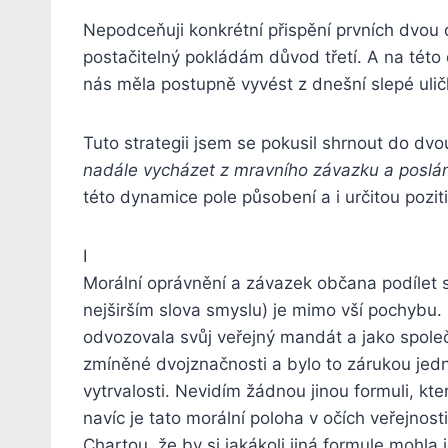
Nepodceňuji konkrétní přispění prvních dvou
postačitelný pokládám důvod třetí. A na této
nás měla postupně vyvést z dnešní slepé ulič
Tuto strategii jsem se pokusil shrnout do dvo
nadále vycházet z mravního závazku a poslán
této dynamice pole působení a i určitou pozit
I
Morální oprávnění a závazek občana podílet s
nejširším slova smyslu) je mimo vší pochybu
odvozovala svůj veřejný mandát a jako spol
zmíněné dvojznačnosti a bylo to zárukou jednot
vytrvalosti. Nevidím žádnou jinou formuli, k
navíc je tato morální poloha v očích veřejnosti
Chartou, že by si jakákoli jiná formule mohla