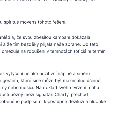
u spiritus movens tohoto řešení.
nahlédla, že svou zběsilou kampaní dokázala
í a že tím bezděky přijala naše zbraně. Od této
e omezuje na rdoušení v temnotách (oficiální termín
ez vytyčení nějaké pozitivní náplně a směru
en gestem, které sice může být maximálně účinné,
týdny nebo měsíci. Na doklad svého tvrzení mohu
e dosti běžný mezi signatáři Charty, přechod
ůsobeného podpisem, k postupné deziluzi a hluboké