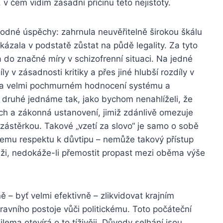
v čem vidím zásadní příčinu této nejistoty.
dné úspěchy: zahrnula neuvěřitelně širokou škálu
kázala v podstatě zůstat na půdě legality. Za tyto
a do značné míry v schizofrenní situaci. Na jedné
y v zásadnosti kritiky a přes jiné hlubší rozdíly v
a velmi pochmurném hodnocení systému a
 druhé jednáme tak, jako bychom nenahlíželi, že
ech a zákonná ustanovení, jimiž zdánlivě omezuje
 zástěrkou. Takové „vzetí za slovo“ je samo o sobě
emu respektu k důvtipu – nemůže takový přístup
 lži, nedokáže-li přemostit propast mezi oběma výše
 – byť velmi efektivně – zlikvidovat krajním
avního postoje vůči politickému. Toto počáteční
lema otevírá o to tíživěji. Důvody selhání jsou