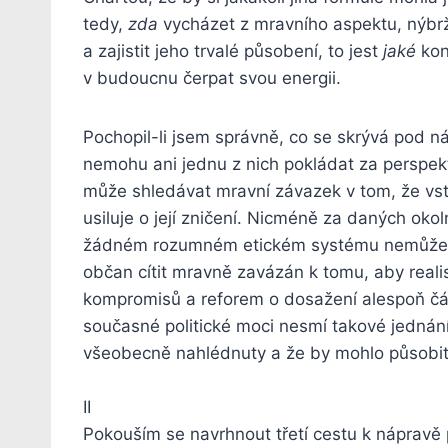
tedy,
zda
vycházet z mravního aspektu, nýb
a zajistit jeho trvalé působení, to jest
jaké
konk
v budoucnu čerpat svou energii.
Pochopil-li jsem správně, co se skrývá pod ná
nemohu ani jednu z nich pokládat za perspek
může shledávat mravní závazek v tom, že vsto
usiluje o její zničení. Nicméně za daných okol
žádném rozumném etickém systému nemůže č
občan cítit mravně zavázán k tomu, aby realis
kompromisů a reforem o dosažení alespoň čá
současné politické moci nesmí takové jednání
všeobecně nahlédnuty a že by mohlo působit 
II
Pokouším se navrhnout třetí cestu k nápravě p