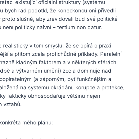
taci existující oficiální struktury (systému
iků bych rád podotkl, že koneckonců oni přivedli
proto slušné, aby zrevidovali buď své politické
 není politicky naivní – tertium non datur.
 realistický v tom smyslu, že se opírá o praxi
ší a přitom zcela protichůdné příklady. Paralelní
výrazně kladným faktorem a v některých sférách
ní hudbě a výtvarném umění) zcela dominuje nad
nepopiratelným (a záporným, byť funkčnějším a
 založená na systému okrádání, korupce a protekce,
ky fakticky obhospodařuje většinu nejen
h vztahů.
 konkréta mého plánu: