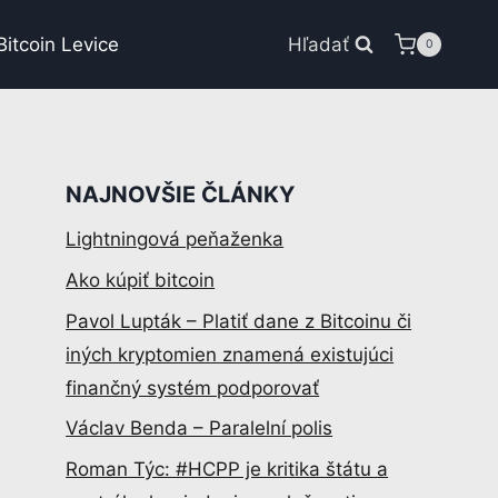
Bitcoin Levice
Hľadať
0
NAJNOVŠIE ČLÁNKY
Lightningová peňaženka
Ako kúpiť bitcoin
Pavol Lupták – Platiť dane z Bitcoinu či
iných kryptomien znamená existujúci
finančný systém podporovať
Václav Benda – Paralelní polis
Roman Týc: #HCPP je kritika štátu a