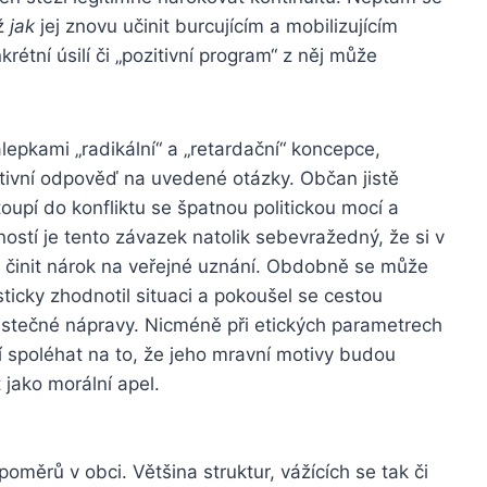
rž
jak
jej znovu učinit burcujícím a mobilizujícím
rétní úsilí či „pozitivní program“ z něj může
lepkami „radikální“ a „retardační“ koncepce,
tivní odpověď na uvedené otázky. Občan jistě
upí do konfliktu se špatnou politickou mocí a
ností je tento závazek natolik sebevražedný, že si v
init nárok na veřejné uznání. Obdobně se může
ticky zhodnotil situaci a pokoušel se cestou
stečné nápravy. Nicméně při etických parametrech
 spoléhat na to, že jeho mravní motivy budou
jako morální apel.
oměrů v obci. Většina struktur, vážících se tak či