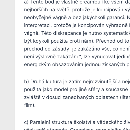
a) Tento bod je vlastně preambulí ke všem da
nejhorších na světě, protože je koncipován 
neobyčejně vágně a bez jakýchkoli garancí. N
interpretaci, protože je koncipován výhradn
vágně. Této diskrepance je nutno systematicky
být kdykoli použita proti nám). Přechod od tota
přechod od zásady „je zakázáno vše, co není 
není výslovně zakázáno“, lze vynucovat jedi
energickým obsazováním jednou získaných p
b) Druhá kultura je zatím nejrozvinutější a ne
použita jako model pro jiné sféry a současně 
zvláště v dosud zanedbaných oblastech (literár
film).
c) Paralelní struktura školství a vědeckého ži
však spíš stagnuje. Organizaci paralelního ško