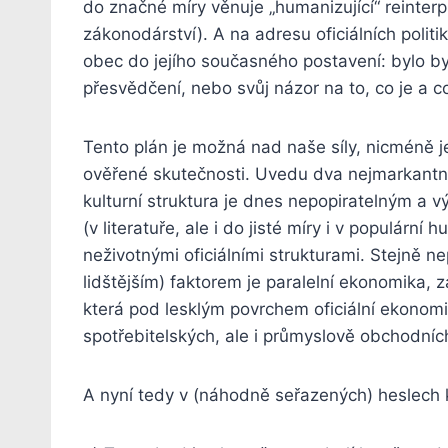
do značné míry věnuje „humanizující“ reinterpre
zákonodárství). A na adresu oficiálních polit
obec do jejího současného postavení: bylo by 
přesvědčení, nebo svůj názor na to, co je a co
Tento plán je možná nad naše síly, nicméně je
ověřené skutečnosti. Uvedu dva nejmarkantněj
kulturní struktura je dnes nepopiratelným a 
(v literatuře, ale i do jisté míry i v populár
neživotnými oficiálními strukturami. Stejně 
lidštějším) faktorem je paralelní ekonomika,
která pod lesklým povrchem oficiální ekonomi
spotřebitelských, ale i průmyslově obchodníc
A nyní tedy v (náhodně seřazených) heslech