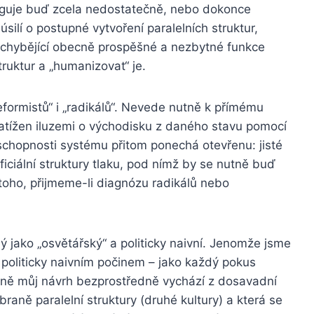
funguje buď zcela nedostatečně, nebo dokonce
úsilí o postupné vytvoření paralelních struktur,
chybějící obecně prospěšné a nezbytné funkce
struktur a „humanizovat“ je.
eformistů“ i „radikálů“. Nevede nutně k přímému
 zatížen iluzemi o východisku z daného stavu pomocí
schopnosti systému přitom ponechá otevřenu: jisté
oficiální struktury tlaku, pod nímž by se nutně buď
 toho, přijmeme-li diagnózu radikálů nebo
ný jako „osvětářský“ a politicky naivní. Jenomže jsme
ě politicky naivním počinem – jako každý pokus
atně můj návrh bezprostředně vychází z dosavadní
raně paralelní struktury (druhé kultury) a která se