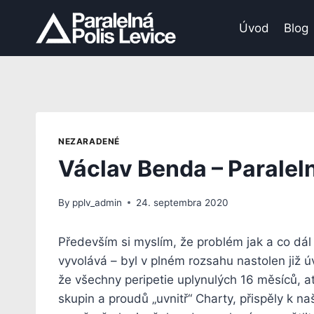
Skip
to
Úvod
Blog
content
NEZARADENÉ
Václav Benda – Paraleln
By
pplv_admin
24. septembra 2020
Především si myslím, že problém jak a co dál 
vyvolává – byl v plném rozsahu nastolen již ú
že všechny peripetie uplynulých 16 měsíců, ať 
skupin a proudů „uvnitř“ Charty, přispěly k naš