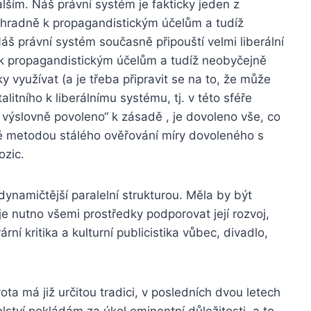
lším. Náš právní systém je fakticky jeden z
výhradně k propagandistickým účelům a tudíž
áš právní systém současně připouští velmi liberální
ě k propagandistickým účelům a tudíž neobyčejně
 využívat (a je třeba připravit se na to, že může
litního k liberálnímu systému, tj. v této sféře
výslovně povoleno“ k zásadě , je dovoleno vše, co
ně metodou stálého ověřování míry dovoleného s
ozic.
jdynamičtější paralelní strukturou. Měla by být
je nutno všemi prostředky podporovat její rozvoj,
ní kritika a kulturní publicistika vůbec, divadlo,
vota má již určitou tradici, v posledních dvou letech
lství pokládám za úkol eminentní důležitosti, a to