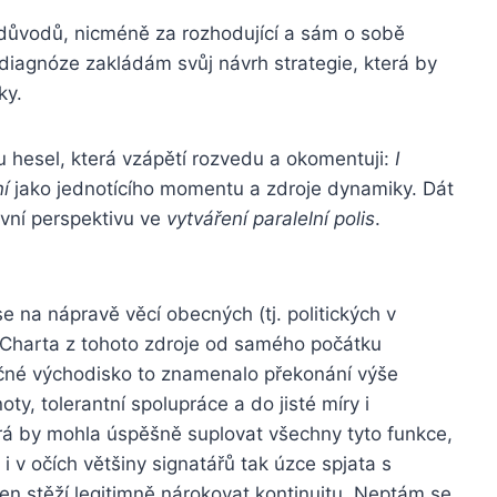
 důvodů, nicméně za rozhodující a sám o sobě
 diagnóze zakládám svůj návrh strategie, která by
ky.
u hesel, která vzápětí rozvedu a okomentuji:
I
í
jako jednotícího momentu a zdroje dynamiky. Dát
ivní perspektivu ve
vytváření paralelní polis
.
e na nápravě věcí obecných (tj. politických v
. Charta z tohoto zdroje od samého počátku
ečné východisko to znamenalo překonání výše
y, tolerantní spolupráce a do jisté míry i
terá by mohla úspěšně suplovat všechny tyto funkce,
 i v očích většiny signatářů tak úzce spjata s
 jen stěží legitimně nárokovat kontinuitu. Neptám se